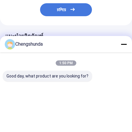
চালিয়ে
แนะนำผลิตภัณฑ์
Chengshunda
1:50 PM
Good day, what product are you looking for?
เครื่องปั๊ม MTU แบบ
วัสดุเหล็ก คุณภาพสูง
เครื่องปั๊ม MTU
X59407300012 เครื่อง
Plunger ประกอบสําห
X59507300011 เ
ปั๊มน้ํามันดีเซลที่มีเครื่อง
รับปั๊มเชื้อเพลิงที่มีการ
ปั๊มน้ํามันดีเซลที่
ขับเคลื่อนกลสําหรับ
บรรจุเฉลี่ย
ขับเคลื่อนกล
เครื่องยนต์
ราคาดีที่สุด
ราคาดีที่สุด
ราคาดีที่ส