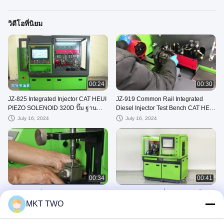
วิดีโอที่นิยม
00:24
00:30
JZ-825 Integrated Injector CAT HEUI
JZ-919 Common Rail Integrated
PIEZO SOLENOID 320D ปั๊ม ฐาน
Diesel Injector Test Bench CAT HEUI
ทดสอบรถไฟฟ้าทั่วไป
EUI EUP การทดสอบเครื่องฉีดน้ํามัน
July 16, 2024
July 16, 2024
00:34
00:41
JZ-916 เบนจ์ทดสอบบูรณาการ
JZ-326S HEUI เครื่องประกอบรถไฟฟ้า
ทั่วไป เครื่องทดสอบเครื่องฉีดความดัน
MKT TWO
July 17, 2024
สูงปานกลาง
December 26, 2024