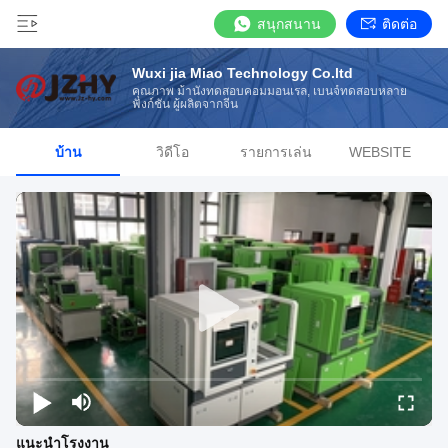
สนุกสนาน
ติดต่อ
Wuxi jia Miao Technology Co.ltd
คุณภาพ ม้านั่งทดสอบคอมมอนเรล, เบนจ์ทดสอบหลาย
ฟังก์ชัน ผู้ผลิตจากจีน
บ้าน
วิดีโอ
รายการเล่น
WEBSITE
แนะนำโรงงาน