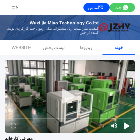
چت
تماس
Wuxi jia Miao Technology Co.ltd
کیفیت میز تست ریل مشترک, بنک آزمون چند کارکردی تولید
کننده از چین
خونه
ویدیوها
لیست پخش
WEBSITE
معرفی کارخانه