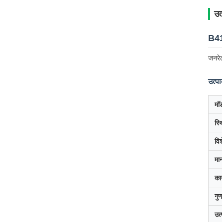
उत
B41
जनरेट
उत्पा
मॉ
स्थ
वि
मा
कार
गुण
उत्