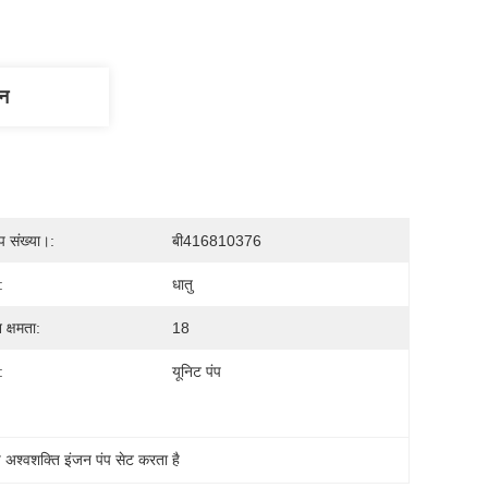
णन
प संख्या।:
बी416810376
:
धातु
 क्षमता:
18
:
यूनिट पंप
च अश्वशक्ति इंजन पंप सेट करता है