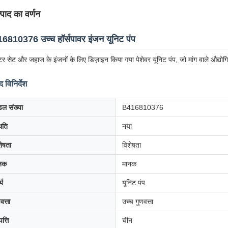
्पाद का वर्णन
6810376 उच्च हॉर्सपावर इंजन यूनिट पंप
र सेट और जहाज के इंजनों के लिए डिज़ाइन किया गया पेशेवर यूनिट पंप, जो मांग वाले औद्योगिक
द विनिर्देश
डल संख्या
B416810376
िति
नया
शेषता
विशेषता
नक
मानक
्य
यूनिट पंप
वत्ता
उच्च गुणवत्ता
पत्ति
चीन