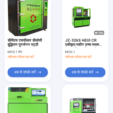
डीपीएफ एससीआर डीओसी
JZ-326S HEUI CR
बुद्धिमान पुनर्जनन भट्ठी
एकीकृत मशीन उच्च मध्यम
दबाव इंजेक्टर दो तरह से
MOQ:
1 सेट
MOQ:
1
संचालन परीक्षण बेंच
नवीनतम कीमत पता करें
नवीनतम कीमत पता करें
अब से संपर्क करें
अब से संपर्क करें
घर
उत्पादों
विडियो