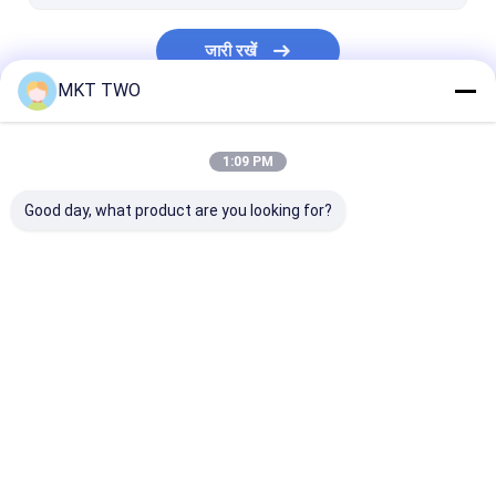
जारी रखें
MKT TWO
हमारी श्रेणियाँ
1:09 PM
Good day, what product are you looking for?
कॉमन रेल टेस्ट बेंच
मल्टीफंक्शनल टेस्ट बेंच
ईंधन इंजेक्टर
होम
हमारे बारे में
हमसे संपर्क करें
Desktop Site
साइटमैप
गोपनीयता नीति