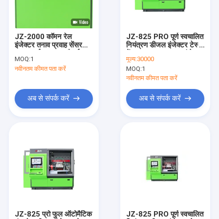
हमारे बारे में
फ़ैक्टरी दौरा
JZ-2000 कॉमन रेल
JZ-825 PRO पूर्ण स्वचालित
इंजेक्टर तनाव प्रवाह सेंसर
नियंत्रण डीजल इंजेक्टर टेस्ट
गुणवत्ता नियंत्रण
Piezo ईंधन पल्स चौड़ाई
बेंच HEUI EUI EUP इंजेक्टर
MOQ:
1
मूल्य:
30000
परीक्षण बेंच
परीक्षण के लिए 0-2700 बार
नवीनतम कीमत पता करें
MOQ:
1
रेल प्रेशर के साथ
हमसे संपर्क करें
नवीनतम कीमत पता करें
समाचार
अब से संपर्क करें
अब से संपर्क करें
मामले
कॉमन रेल टेस्ट बेंच
मल्टीफंक्शनल टेस्ट बेंच
ईंधन इंजेक्टर
JZ-825 प्रो फुल ऑटोमैटिक
JZ-825 PRO पूर्ण स्वचालित