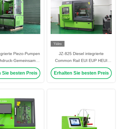
Video
egrierte Piezo-Pumpen
JZ-825 Diesel integrierte
hdruck-Gemeinsame
Common Rail EUI EUP HEUI
Pin-Spritzer-Injektor-
Piezo-Solenoid-Injektor und
 Sie besten Preis
Erhalten Sie besten Preis
chine Testbank
Pumpenprüfbank