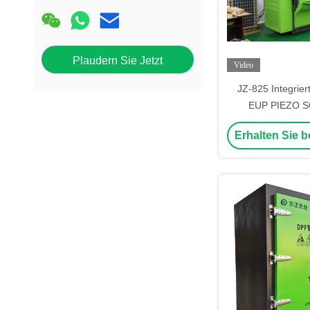
Plaudern Sie Jetzt
Video
JZ-825 Integrier
EUP PIEZO 
Intelligenter Spri
Erhalten Sie b
Pumpenprü