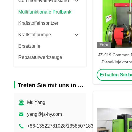
Common-Rail-Prüfstand
Multifunktionale Prüfbank
Kraftstoffeinspritzer
Kraftstoffpumpe
Video
Ersatzteile
JZ-919 Common Rai
Reparaturwerkzeuge
Diesel-Injektor
HEUI EU
Erhalten Sie b
Treten Sie mit uns in Verbindung
Mr. Yang
yang@jz-hy.com
+86-13522781028/13585071833