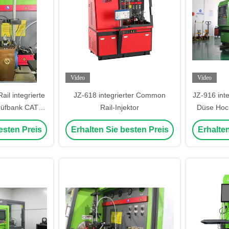
Video
Video
l integrierte
JZ-618 integrierter Common
JZ-916 int
prüfbank CAT
Rail-Injektor
Düse Hoc
I EUP
Schiene 4-
esten Preis
Erhalten Sie besten Preis
Erhalten
Mas