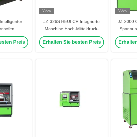
Video
Video
telligenter
JZ-326S HEUI CR Integrierte
JZ-2000 C
onsofen
Maschine Hoch-Mitteldruck-
Spannung
Injektor Zwei-Wege-Betriebs-
Brennstof
esten Preis
Erhalten Sie besten Preis
Erhalten
Prüfbank