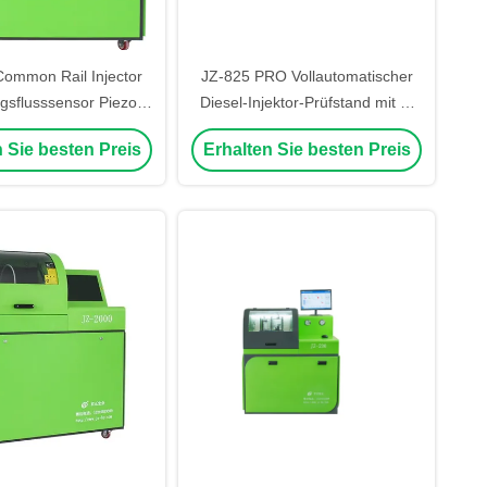
ommon Rail Injector
JZ-825 PRO Vollautomatischer
sflusssensor Piezo
Diesel-Injektor-Prüfstand mit 0-
fpuls Breite Prüfbank
2700 Bar Raildruck für HEUI-,
 Sie besten Preis
Erhalten Sie besten Preis
EUI- und EUP-Injektor-Tests