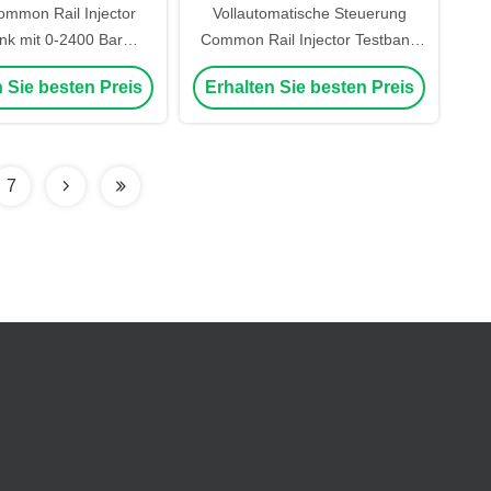
ommon Rail Injector
Vollautomatische Steuerung
nk mit 0-2400 Bar
Common Rail Injector Testbank
ruck 5 Bar Präzision
mit 0-2200 Bar Schienendruck
 Sie besten Preis
Erhalten Sie besten Preis
tomatische Steuerung
und 5,5 Kw Motorleistung
7