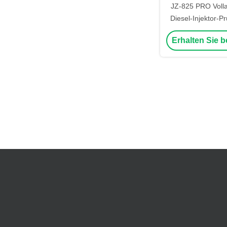
JZ-825 PRO Volla
Diesel-Injektor-Pr
2700 Bar Rail
Erhalten Sie b
gleichzeitiger P
Injekto