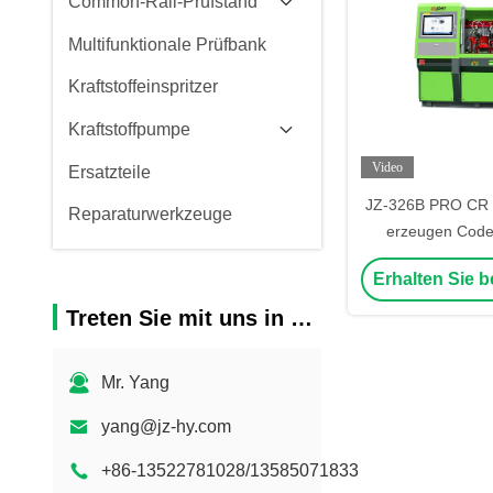
Common-Rail-Prüfstand
Multifunktionale Prüfbank
Kraftstoffeinspritzer
Kraftstoffpumpe
Video
Ersatzteile
JZ-326B PRO CR 
Reparaturwerkzeuge
erzeugen Code 
Injektion Zurück
Erhalten Sie b
Prüfb
Treten Sie mit uns in Verbindung
Mr. Yang
yang@jz-hy.com
+86-13522781028/13585071833