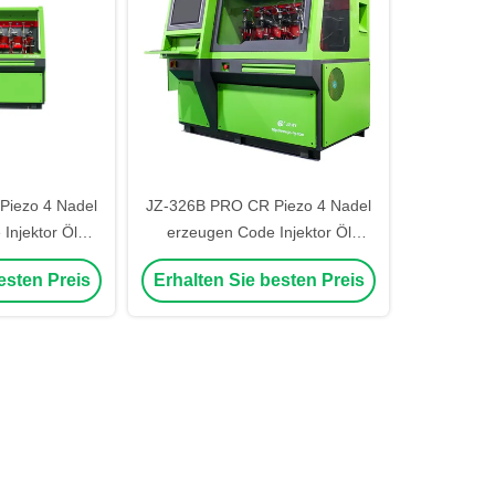
Piezo 4 Nadel
JZ-326B PRO CR Piezo 4 Nadel
Injektor Öl
erzeugen Code Injektor Öl
 gleichzeitig
Injektion Zurück gleichzeitig
esten Preis
Erhalten Sie besten Preis
ank
Prüfbank