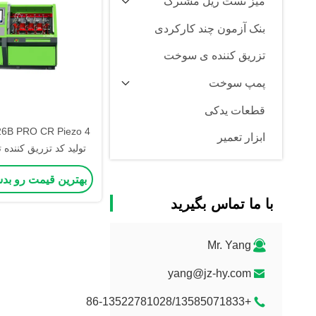
میز تست ریل مشترک
بنک آزمون چند کارکردی
تزریق کننده ی سوخت
پمپ سوخت
قطعات یدکی
ابزار تعمیر
تولید کد تزریق کننده
بازگشت همزمان بن
بهترین قیمت رو بد
با ما تماس بگیرید
Mr. Yang
yang@jz-hy.com
+86-13522781028/13585071833