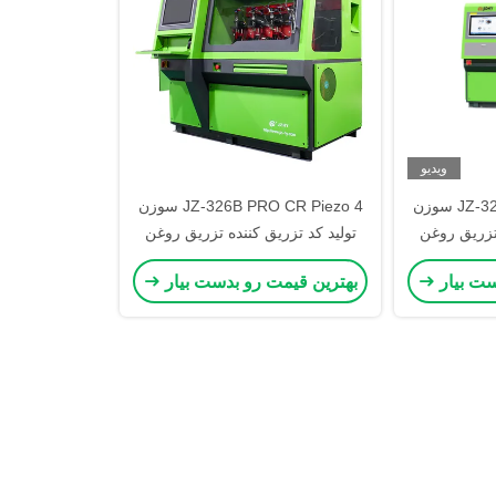
ویدیو
JZ-326B PRO CR Piezo 4 سوزن
JZ-326B PRO CR Piezo 4 سوزن
 تزریق روغن
تولید کد تزریق کننده تزریق روغن
ک آزمون
بازگشت همزمان بنک آزمون
ست بیار
بهترین قیمت رو بدست بیار