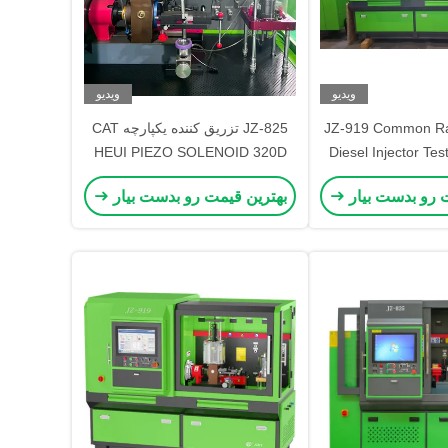
ویدیو
ویدیو
JZ-919 Common Rai
JZ-825 تزریق کننده یکپارچه CAT
HEUI PIEZO SOLENOID 320D
Diesel Injector Te
HEUI EUI EUP دستگاه های آزمایش
پمپ بنک آزمون Common Rail
 رو بدست بیار
بهترین قیمت رو بدست بیار
ارچه دیزل