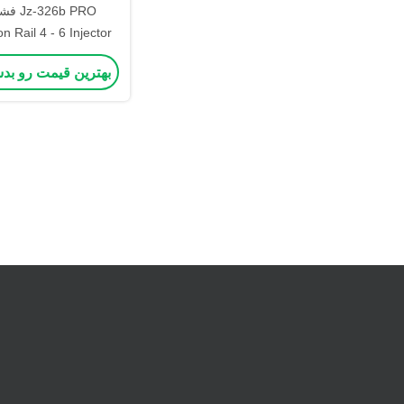
26b PRO
آزمایش همزم
بهترین قیمت رو بد