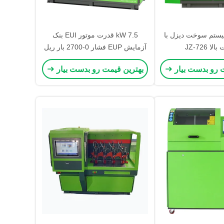
یستم سوخت دیزل با
7.5 kW قدرت موتور EUI بنک
ا JZ-726
آزمایش EUP فشار 0-2700 بار ریل
و حجم مخزن دیزل 40L برای
 رو بدست بیار
بهترین قیمت رو بدست بیار
آزمایش دستگاه تزریق الکترونیکی