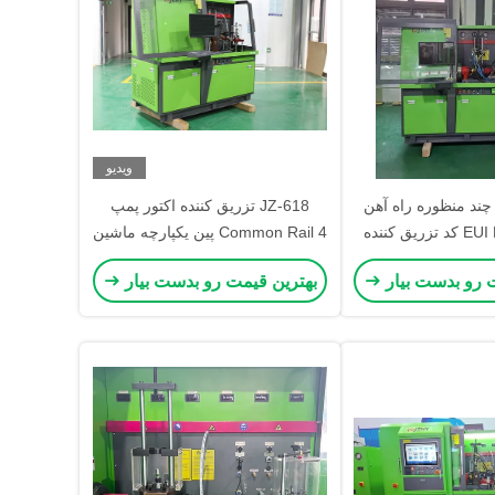
ویدیو
 پمپ چند منظوره راه آهن
JZ-618 تزریق کننده اکتور پمپ
مشترک EUI EUP کد تزریق کننده
Common Rail 4 پین یکپارچه ماشین
تست بنچ
 رو بدست بیار
بهترین قیمت رو بدست بیار