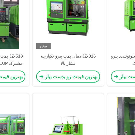
ویدیو
ونوئیدی پیزو
JZ-916 دمای پمپ پیزو یکپارچه
JZ-518
ک
فشار بالا
BPI بنک آزمایش
ست بیار
بهترین قیمت رو بدست بیار
بهترین قیمت