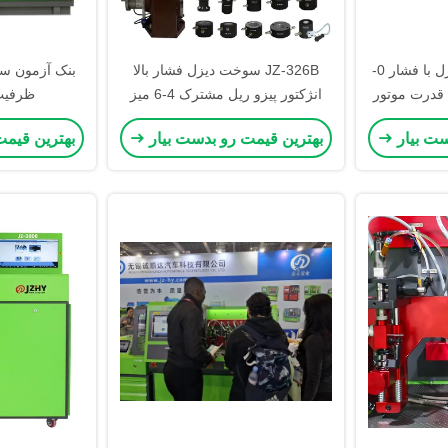
بنک آزمایش تزریق دیزل با فشار 0-
JZ-326B سوخت دیزل فشار بالا
بنک آزمون س
2700 بار ریل 7.5 KW قدرت موتور
انژکتور پیزو ریل مشترک 4-6 میز
ظرفیت بال
تست همزمان
ست بیار
بهترین قیمت رو بدست بیار
بهترین قیمت