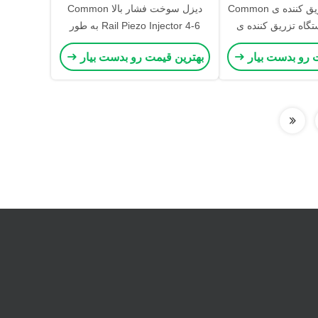
بنک آزمون تزریق کننده ی Common
دیزل سوخت فشار بالا Common
 دستگاه تزریق کننده ی
Rail Piezo Injector 4-6 به طور
 سولینوئید
همزمان بنک آزمایش
 رو بدست بیار
بهترین قیمت رو بدست بیار