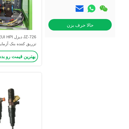
حالا حرف بزن
JZ-726 دیزل
تزریق کننده بنک آزم
بهترین قیمت رو بد