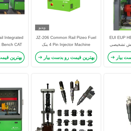
ویدیو
 EUI EUP HEUI HPI
JZ-206 Common Rail Pizeo Fuel
l Integrated
ایش تشخیصی
4 Pin Injector Machine بنک
st Bench CAT
آزمایش تشخیصی
ست بیار
بهترین قیمت رو بدست بیار
بهترین قیمت
یکپ