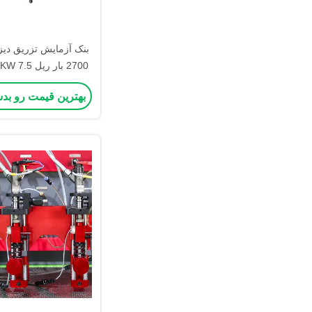
رابط چند زبانی JZ-726
بهترین قیمت رو بد