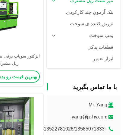
میز تست ریل مشترک
بنک آزمون چند کارکردی
تزریق کننده ی سوخت
پمپ سوخت
قطعات یدکی
انژکتور سوپاپ برقی سل
ابزار تعمیر
ریل مشتر
بهترین قیمت رو بد
با ما تماس بگیرید
Mr. Yang
yang@jz-hy.com
+86-13522781028/13585071833