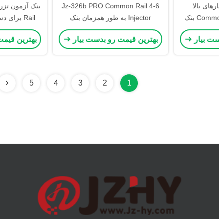
Jz-3 فشارهای بالا
Jz-326b PRO Common Rail 4-6
Common Rail 4 - 6 Injector بنک
Injector به طور همزمان بنک
Rail برای
ان
آزمایش
شیر
ست بیار
بهترین قیمت رو بدست بیار
بهترین قیمت
5
4
3
2
1