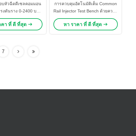
สอบหัวฉีดดีเซลคอมมอน
การควบคุมอัตโนมัติเต็ม Common
รงดันราง 0-2400 บาร์
Rail Injector Test Bench ด้วยความ
ยำ 5 บาร์ และควบคุม
ดัน 0-2200 Bar Rail และพลังงาน
า ที่ ดี ที่สุด
หา ราคา ที่ ดี ที่สุด
นมัติเต็มรูปแบบ
มอเตอร์ 5.5 Kw
7