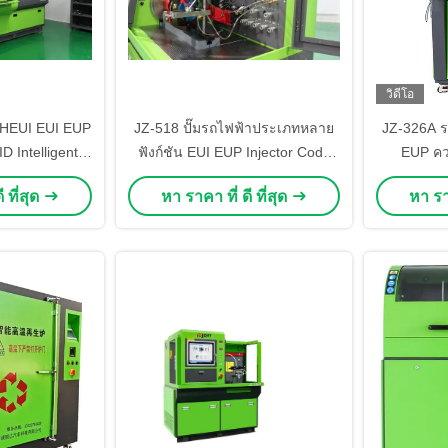
วิดีโอ
 HEUI EUI EUP
JZ-518 ปั๊มรถไฟฟ้าประเภทหลาย
JZ-326A ร
 Intelligent
ฟังก์ชัน EUI EUP Injector Code
EUP คว
0D Pump Test
BPI Test Bench
 ที่สุด
หา ราคา ที่ ดี ที่สุด
หา ราค
จฉริยะและเตียง
ั๊ม