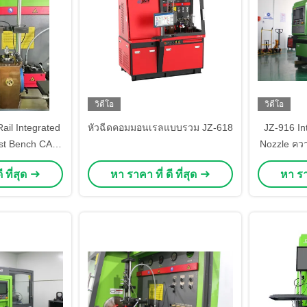
วิดีโอ
วิดีโอ
il Integrated
หัวฉีดคอมมอนเรลแบบรวม JZ-618
JZ-916 In
est Bench CAT
Nozzle คว
รทดสอบเครื่อง
4 Pin Plu
 ที่สุด
หา ราคา ที่ ดี ที่สุด
หา ราค
มัน