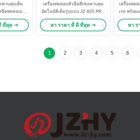
รควบคุมเต็ม
เครื่องทดสอบหัวฉีดดีเซลควบคุม
เครื่องทด
่องฉีดทดสอบเบน
อัตโนมัติเต็มรูปแบบ JZ-825 PRO
เรล พร้อมแ
0-2700 บาร์
พร้อมแรงดันราง 0-2700 บาร์
ความแม่น
 ที่สุด
หา ราคา ที่ ดี ที่สุด
หา ราค
ื่องฉีดทดสอบ
สำหรับการทดสอบ Euro-3 ถึง
อัตโ
ัน
Euro-6
1
2
3
4
5
6