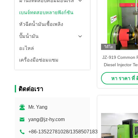
ม้านั่งทดสอบคอมมอนเรล
เบนจ์ทดสอบหลายฟังก์ชัน
หัวฉีดน้ำมันเชื้อเพลิง
ปั๊มน้ํามัน
วิดีโอ
อะไหล่
JZ-919 Common Ra
เครื่องมือซ่อมแซม
Diesel Injector T
HEUI EUI EUP กา
หา ราคา ที่ ดี
ฉีดน้ํา
ติดต่อเรา
Mr. Yang
yang@jz-hy.com
+86-13522781028/13585071833