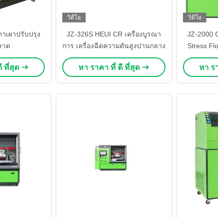
วิดีโอ
วิดีโอ
าเผาปรับปรุง
JZ-326S HEUI CR เครื่องบูรณา
JZ-2000 C
ลาด
การ เครื่องฉีดความดันสูงปานกลาง
Stress Fl
Pulse Wid
 ที่สุด
หา ราคา ที่ ดี ที่สุด
หา ราค
ทดสอบคว