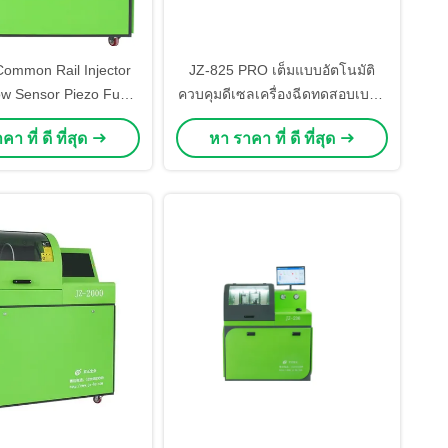
ommon Rail Injector
JZ-825 PRO เต็มแบบอัตโนมัติ
ow Sensor Piezo Fuel
ควบคุมดีเซลเครื่องฉีดทดสอบเบนจ์
th Test Bench เครื่อง
ด้วยความดัน 0-2700 Bar Rail สําห
า ที่ ดี ที่สุด
หา ราคา ที่ ดี ที่สุด
ามกว้างของน้ํามัน
รับ HEUI EUI EUP การทดสอบ
เครื่องฉีด