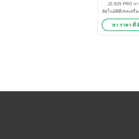
JZ-825 PRO กา
อัตโนมัติดีเซลเครื
จ์ด้วยความดัน 
หา ราคา ที่ ดี
รถไฟฟ้าและ 6 เคร
พร้อมก