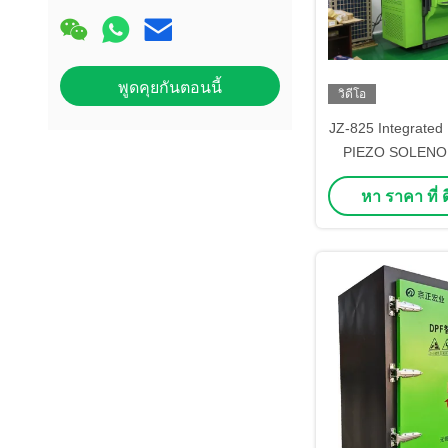
พูดคุยกันตอนนี้
วิดีโอ
JZ-825 Integrated
PIEZO SOLENOID
Injector and 32
หา ราคา ที่ ดี
Bench เครื่องฉีดอั
ทดสอบป