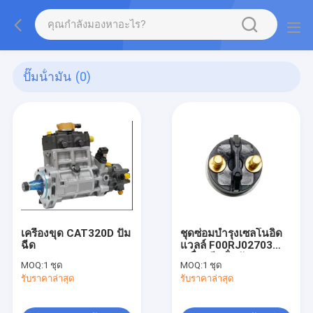
ปั๊มน้ํามัน
(0)
เครื่องขุด CAT320D ปั๊ม
ชุดซ่อมบํารุงเซลโนอิด
ฉีด
แวลล์ F00RJ02703
เครื่องฉีดน้ํามัน
MOQ:
1 ชุด
MOQ:
1 ชุด
รับราคาล่าสุด
รับราคาล่าสุด