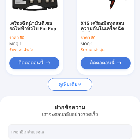
เกี่ยวกับเรา
ทัวร์โรงงาน
เครื่องฉีดน้ํามันดีเซล
X15 เครื่องมือทดสอบ
รถไฟฟ้าทั่วไป Eui Eup
ความดันในเครื่องฉีดน้ํา
การควบคุมคุณภาพ
มันดีเซล
ราคา:
50
ราคา:
50
MOQ:
1
MOQ:
1
ติดต่อเรา
รับราคาล่าสุด
รับราคาล่าสุด
ข่าว
ติดต่อตอนนี้
ติดต่อตอนนี้
กรณี
ดูเพิ่มเติม
ม้านั่งทดสอบคอมมอนเรล
ฝากข้อความ
เราจะตอบกลับอย่างรวดเร็ว
เบนจ์ทดสอบหลายฟังก์ชัน
หัวฉีดน้ำมันเชื้อเพลิง