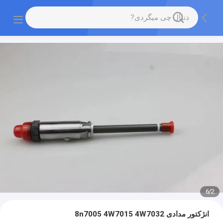
6
/
2
انژکتور مدادی 8n7005 4W7015 4W7032