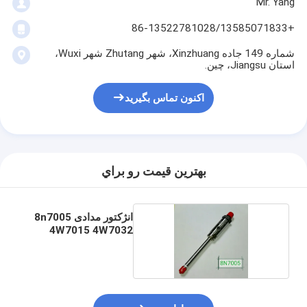
Mr. Yang
+86-13522781028/13585071833
شماره 149 جاده Xinzhuang، شهر Zhutang شهر Wuxi،
استان Jiangsu، چین.
اکنون تماس بگیرید
بهترين قيمت رو براي
انژکتور مدادی 8n7005
4W7015 4W7032