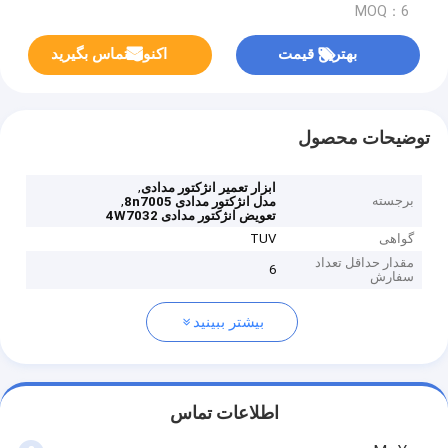
MOQ：6
بهترین قیمت
اکنون تماس بگیرید
توضیحات محصول
,
ابزار تعمیر انژکتور مدادی
برجسته
,
مدل انژکتور مدادی 8n7005
تعویض انژکتور مدادی 4W7032
گواهی
TUV
مقدار حداقل تعداد
6
سفارش
بیشتر ببینید
اطلاعات تماس