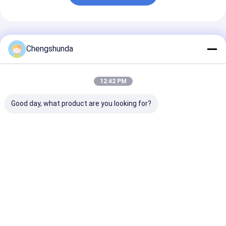
추천된 제품
Chengshunda
12:42 PM
Good day, what product are you looking for?
유니버설 디젤 커먼레일
융합 40 PCS Cr 주입기
디젤 코먼 레일 
인젝터 클램프 연료 노
노즐 펌프 조립 해체 수
Eui Eup 주사기
즐 오일 인렛 커넥터 어
리 도구
트
댑터 수리 도구
최고의 가격
최고의 가격
최고의 
Desktop Site
홈
사이트맵
연락처
사이트 지도
개인 정보 정책