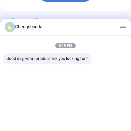
推薦されたプロダクト
Chengshunda
5:19 PM
Good day, what product are you looking for?
ユニバーサル・ディー
統合 40 PCS Cr インジ
ディーゼル 共
ゼル・コモン・レー
ェクターノズルポンプ
インジェクタール
ル・インジェクター・
組装 解体 修理ツール
Eup インジェ
クランプ 燃料・ノズル
修理キット
オイル・インレット・
ベストプライス
ベストプライス
ベストプラ
コネクタ アダプター 修
理ツール
Desktop Site
ホーム
企業情報
お問い合わせ
サイトマップ
プライバシーポリシー規約