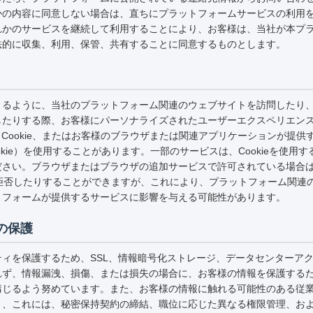
かの内容に同意しない場合は、直ちにプラットフォームサービスの利用
れかのサービスを継続して利用することにより、お客様は、当社が本プ
法的に収集、利用、保管、共有することに同意するものとします。
きるように、当社のプラットフォーム関連のウェブサイトを訪問したり
したりする際、お客様にパーソナライズされたユーザーエクスペリエン
lash Cookie、またはお客様のブラウザまたは関連アプリケーションが
okie）を使用することがあります。一部のサービスは、Cookieを使用
さい。ブラウザまたはブラウザの追加サービスで許可されている場合は、C
eを拒否したりすることができますが、これにより、プラットフォーム関連
トフォームが提供するサービスに影響を与える可能性があります。
の保護
ィを保護するため、SSL、情報暗号化ストレージ、データセンターア
れず、情報漏洩、損傷、または損失の場合に、お客様の情報を保護する
講じるよう努めています。また、お客様の情報に触れる可能性のある従
り、これには、秘密保持契約の締結、職位に応じた異なる権限管理、お