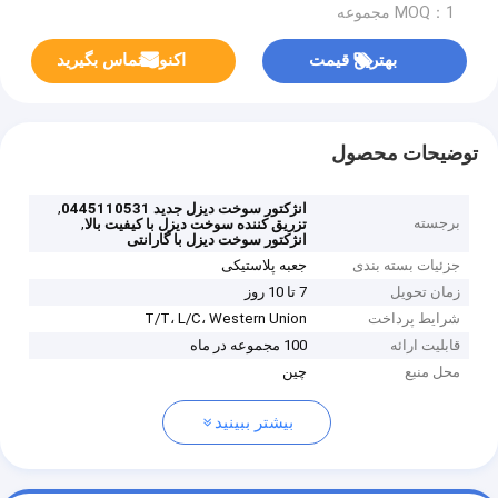
MOQ：1 مجموعه
بهترین قیمت
اکنون تماس بگیرید
توضیحات محصول
,
انژکتور سوخت دیزل جدید 0445110531
برجسته
,
تزریق کننده سوخت دیزل با کیفیت بالا
انژکتور سوخت دیزل با گارانتی
جزئیات بسته بندی
جعبه پلاستیکی
زمان تحویل
7 تا 10 روز
شرایط پرداخت
T/T، L/C، Western Union
قابلیت ارائه
100 مجموعه در ماه
محل منبع
چین
بیشتر ببینید