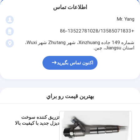
اطلاعات تماس
Mr. Yang
+86-13522781028/13585071833
شماره 149 جاده Xinzhuang، شهر Zhutang شهر Wuxi،
استان Jiangsu، چین.
اکنون تماس بگیرید
بهترين قيمت رو براي
تزریق کننده سوخت
دیزل جدید با کیفیت بالا
0445110531