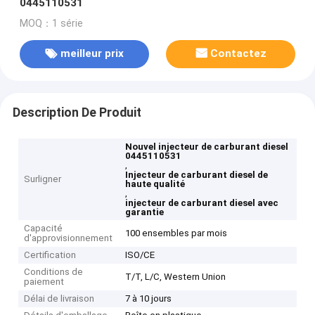
0445110531
MOQ：1 série
meilleur prix
Contactez
Description De Produit
Nouvel injecteur de carburant diesel
0445110531
,
Injecteur de carburant diesel de
Surligner
haute qualité
,
injecteur de carburant diesel avec
garantie
Capacité
100 ensembles par mois
d'approvisionnement
Certification
ISO/CE
Conditions de
T/T, L/C, Western Union
paiement
Délai de livraison
7 à 10 jours