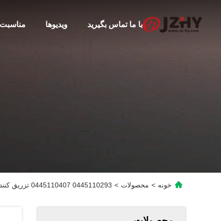
با ما تماس بگیرید
ویدیوها
مناسبت 
خونه
>
محصولات
>
0445110293 0445110407 تزریق کننده سوخت راه آهن عمومی تزریق کننده دیزل
محصولات