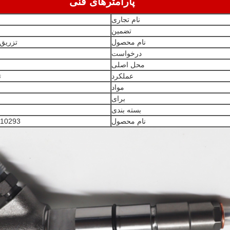
پارامترهای فنی
نام تجاری
تضمین
نام محصول
تزریق کننده
درخواست
محل اصلی
عملکرد
ت
مواد
برای
بسته بندی
نام محصول
 0445110407