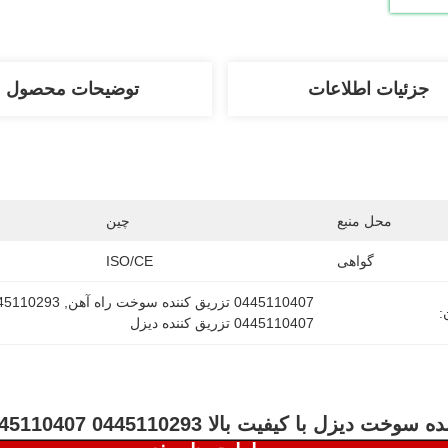
جزئیات اطلاعات
توضیحات محصول
محل منبع
چین
گواهی
ISO/CE
0445110407 تزریق کننده سوخت راه آهن
, 
0445110293 تزریق کننده سوخت
:
0445110407 تزریق کننده دیزل
خت دیزل با کیفیت بالا 0445110293 0445110407