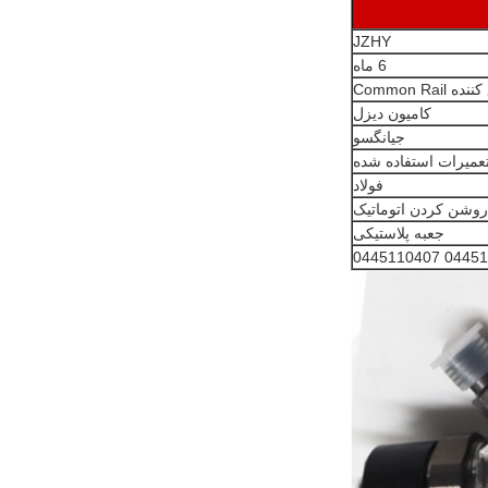
JZHY
6 ماه
 Common Rail
کامیون دیزل
جیانگسو
عمیرات استفاده شده
فولاد
روشن کردن اتوماتیک
جعبه پلاستیکی
0445110293