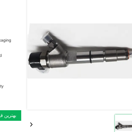
aging:
:
y:
بهترین ق