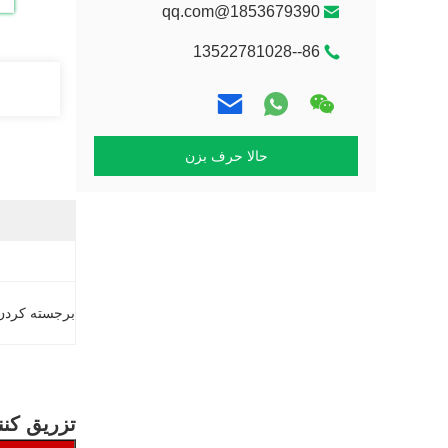
1853679390@qq.com
86--13522781028
حالا حرف بزن
برجسته کردن
تزریق کننده سو