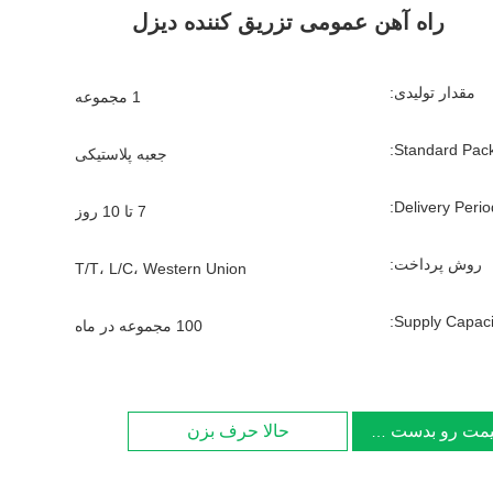
راه آهن عمومی تزریق کننده دیزل
مقدار تولیدی:
1 مجموعه
Standard Pack
جعبه پلاستیکی
Delivery Period
7 تا 10 روز
روش پرداخت:
T/T، L/C، Western Union
Supply Capacit
100 مجموعه در ماه
یمت رو بدست بیار
حالا حرف بزن