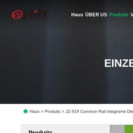
Haus
ÜBER US
Produits
V
EINZ
Haus
>
Produits
>
JZ-919 Common Rail integrierte Di
Produits