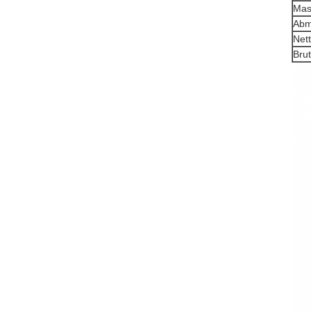
Mas
Abm
Net
Bru