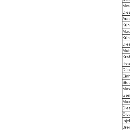
Mot
Die
Aus
Kühl
Mac
Küh
Die
Mot
Kraf
Hei
Düs
Ein
Ste
Max
Gen
Max
Die
Ölv
Inje
Bre