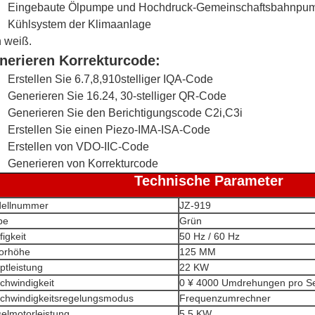
Eingebaute Ölpumpe und Hochdruck-Gemeinschaftsbahnpu
Kühlsystem der Klimaanlage
h weiß.
nerieren Korrekturcode:
Erstellen Sie 6.7,8,910stelliger IQA-Code
Generieren Sie 16.24, 30-stelliger QR-Code
Generieren Sie den Berichtigungscode C2i,C3i
Erstellen Sie einen Piezo-IMA-ISA-Code
Erstellen von VDO-IIC-Code
Generieren von Korrekturcode
Technische Parameter
ellnummer
JZ-919
be
Grün
igkeit
50 Hz / 60 Hz
orhöhe
125 MM
ptleistung
22 KW
chwindigkeit
0 ¥ 4000 Umdrehungen pro S
chwindigkeitsregelungsmodus
Frequenzumrechner
selmotorleistung
5.5 KW