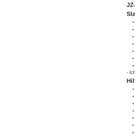
JZ
St
- Ic
Hi