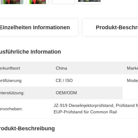
Einzelheiten Informationen
Produkt-Beschr
usführliche Information
rkunftsort
China
Mark
rtifizierung
CE / ISO
Mode
nterstützung:
OEM/ODM
JZ-919 Dieselinjektorprüfstand
, 
Prüfstand f
ervorheben:
EUP-Prüfstand für Common Rail
rodukt-Beschreibung