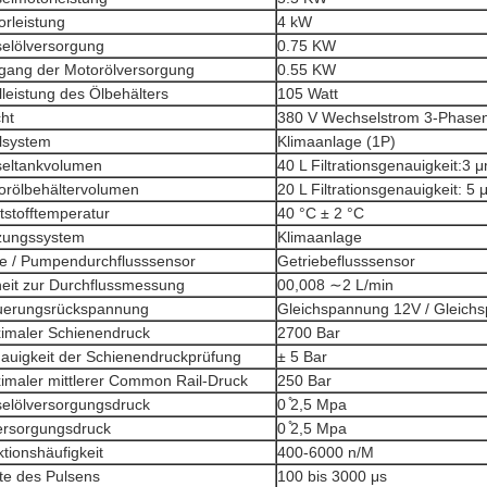
orleistung
4 kW
selölversorgung
0.75 KW
gang der Motorölversorgung
0.55 KW
leistung des Ölbehälters
105 Watt
ht
380 V Wechselstrom 3-Phasen
lsystem
Klimaanlage (1P)
seltankvolumen
40 L Filtrationsgenauigkeit:3 
orölbehältervolumen
20 L Filtrationsgenauigkeit: 5
tstofftemperatur
40 °C ± 2 °C
zungssystem
Klimaanlage
e / Pumpendurchflusssensor
Getriebeflusssensor
heit zur Durchflussmessung
00,008 ∼2 L/min
uerungsrückspannung
Gleichspannung 12V / Gleich
imaler Schienendruck
2700 Bar
auigkeit der Schienendruckprüfung
± 5 Bar
imaler mittlerer Common Rail-Druck
250 Bar
selölversorgungsdruck
0 ̊2,5 Mpa
ersorgungsdruck
0 ̊2,5 Mpa
ktionshäufigkeit
400-6000 n/M
ite des Pulsens
100 bis 3000 μs