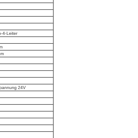
-4-Leiter
μm
 μm
spannung 24V