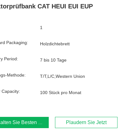
ktorprüfbank CAT HEUI EUI EUP
1
rd Packaging:
Holzdichtebrett
ry Period:
7 bis 10 Tage
ngs-Methode:
T/T,L/C,Western Union
 Capacity:
100 Stück pro Monat
alten Sie Besten Preis
Plaudern Sie Jetzt