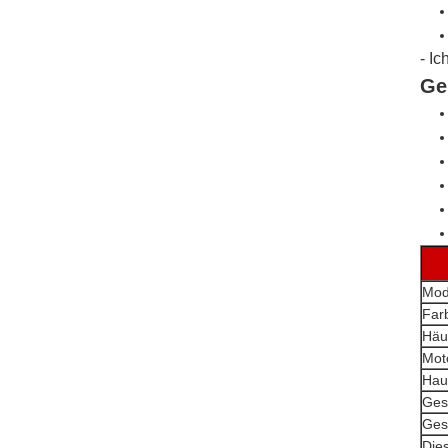
- Ic
Ge
Mod
Far
Häuf
Mot
Hau
Ges
Ges
Die