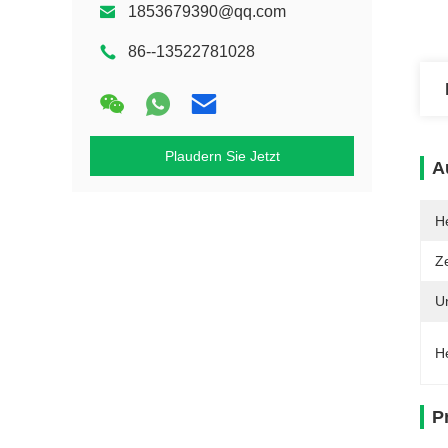
1853679390@qq.com
86--13522781028
Plaudern Sie Jetzt
A
He
Ze
U
H
P