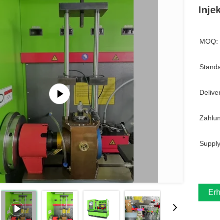
Inje
MOQ:
Standa
Delive
Zahlu
Supply
Erh