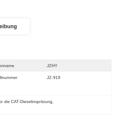
eibung
enname
JZHY
llnummer
JZ-919
ür die CAT-Dieselinspritzung
, 