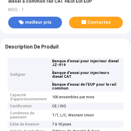
diesel à common rail CAT HEUI EUI EUP
MOQ：1
meilleur prix
Contactez
Description De Produit
Banque d'essai pour injecteur diesel
JZ-919
,
Banque d'essai pour injecteurs
Surligner
diesel CAT
,
Banque d'essai de l'EUP pour le rail
commun
Capacité
100 ensembles par mois
d'approvisionnement
Certification
CE / ISO
Conditions de
T/T, L/C, Western Union
paiement
Délai de livraison
7 à 10 jours