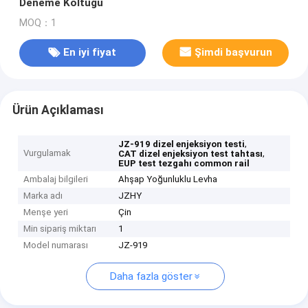
Deneme Koltuğu
MOQ：1
En iyi fiyat
Şimdi başvurun
Ürün Açıklaması
,
JZ-919 dizel enjeksiyon testi
Vurgulamak
,
CAT dizel enjeksiyon test tahtası
EUP test tezgahı common rail
Ambalaj bilgileri
Ahşap Yoğunluklu Levha
Marka adı
JZHY
Menşe yeri
Çin
Min sipariş miktarı
1
Model numarası
JZ-919
Daha fazla göster