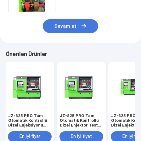
Devam et
Önerilen Ürünler
JZ-825 PRO Tam
JZ-825 PRO Tam
JZ-825 PRO T
Otomatik Kontrollü
Otomatik Kontrollü
Otomatik Kont
Dizel Enjeksiyonu
Dizel Enjektör Test
Dizel Enjektör
Test Bankası, HEUI
Tezgahı, 0-2700 Bar
Tezgahı, Euro-
EUI EUP Enjeksiyonu
Rail Basıncı ve 6
Euro-6'ya Kad
En iyi fiyat
En iyi fiyat
En iyi fiy
Testleri için 0-2700
Enjektörün Aynı
Testler için 0