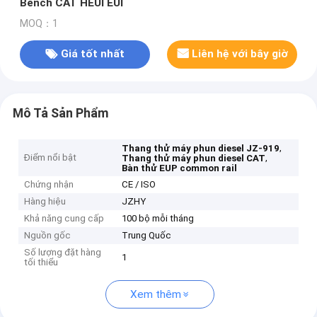
Bench CAT HEUI EUI
MOQ：1
Giá tốt nhất
Liên hệ với bây giờ
Mô Tả Sản Phẩm
,
Thang thử máy phun diesel JZ-919
Điểm nổi bật
,
Thang thử máy phun diesel CAT
Bàn thử EUP common rail
Chứng nhận
CE / ISO
Hàng hiệu
JZHY
Khả năng cung cấp
100 bộ mỗi tháng
Nguồn gốc
Trung Quốc
Số lượng đặt hàng
1
tối thiểu
Xem thêm