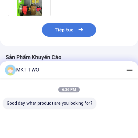
HEUI EUI
Tiếp tục
Sản Phẩm Khuyến Cáo
MKT TWO
6:36 PM
Good day, what product are you looking for?
Bàn thử kim phun
JZ-825 PRO kiểm
Bàn thử kim p
dầu diesel điều khiển
soát đầy đủ tự động
dầu diesel điề
tự động hoàn toàn
Diesel Injector thử
tự động hoàn 
JZ-825 PRO với áp
nghiệm băng ghế với
JZ-825 PRO vớ
suất ray 0-2700 Bar
0-2700 bar đường
suất ray 0-270
Giá tốt nhất
Giá tốt nhất
Giá tốt n