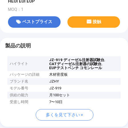
HEUI EUI EUP
MOQ：1
ベストプライス
接触
製品の説明
,
JZ-919 ディーゼル注射器試験台
ハイライト
,
CATディーゼル注射器の試験台
EUPテストベンチ コモンレール
パッケージの詳細
木材密度板
ブランド名
JZHY
モデル番号
JZ-919
供給の能力
月100セット
受渡し時間
7〜10日
多くを見て下さい