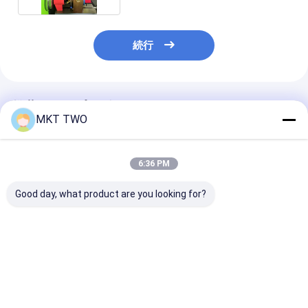
続行
推薦されたプロダクト
MKT TWO
6:36 PM
Good day, what product are you looking for?
JZ-825 PRO 全自動制
JZ-825 PRO 全自動制
JZ-825 PRO
御ディーゼルインジェ
御ディーゼルインジェ
トマティック制
クター試験台、HEUI
クター試験台、0-
ーゼル注射器試
EUI EUPインジェクタ
2700バールレール圧、
ーロ-3からユー
ー試験用0-2700バー
6インジェクター同時
試験のための0-2
ベストプライス
ベストプライス
ベストプラ
ルレール圧
試験
バーレール圧力