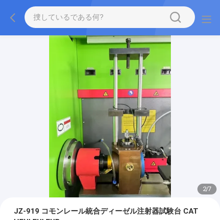
2
/
7
JZ-919 コモンレール統合ディーゼル注射器試験台 CAT