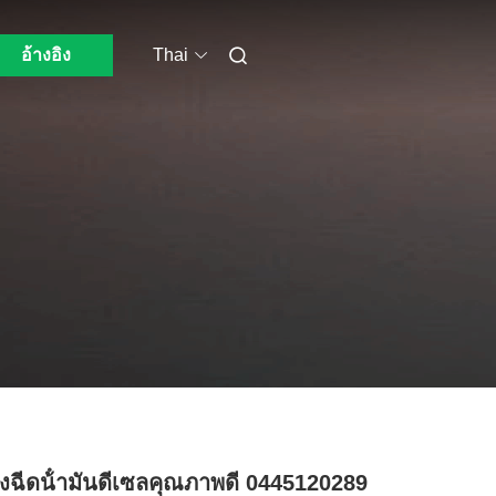
อ้างอิง
Thai
่องฉีดน้ํามันดีเซลคุณภาพดี 0445120289