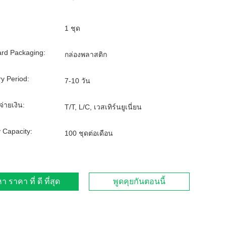
1 ชุด
rd Packaging:
กล่องพลาสติก
ry Period:
7-10 วัน
จ่ายเงิน:
T/T, L/C, เวสเทิร์นยูเนี่ยน
 Capacity:
100 ชุดต่อเดือน
า ราคา ที่ ดี ที่สุด
พูดคุยกันตอนนี้