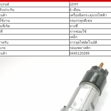
แบรนด์
JZHY
รับประกัน
6 เดือน
สินค้า
เครื่องฉีดกระสุนรถไฟฟ้า
ใช้งาน
รถบรรทุกดีเซล
ที่เกิด
จางซึ
ี่
การซ่อมใช้
เหล็ก
ําหรับ
การจุดไฟอัตโนมัติ
คเกจ
กล่องพลาสติก
สินค้า
0445120289