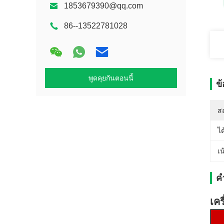
1853679390@qq.com
86--13522781028
พูดคุยกันตอนนี้
ข
สถ
ได
เน
ค
เคร