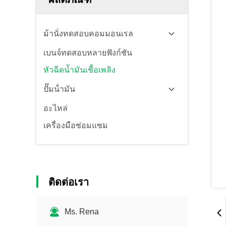
ม้านั่งทดสอบคอมมอนเรล
เบนจ์ทดสอบหลายฟังก์ชัน
หัวฉีดน้ำมันเชื้อเพลิง
ปั๊มน้ํามัน
อะไหล่
เครื่องมือซ่อมแซม
ติดต่อเรา
Ms. Rena