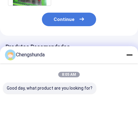
Continue
Produtos Recomendados
Chengshunda
8:05 AM
Good day, what product are you looking for?
JZ-326B
Jz-326b PRO
Jz-326b PRO
Combustível Diesel
Common Rail 4-6
Common Rail d
Alta Pressão
Injetor Banco de
pressão 4 - 6
Common Rail Piezo
ensaio simultâneo
injetores ao 
Injector 4-6 Banco
tempo banco d
Melhor preço
Melhor preço
Melhor pr
de ensaio simultâneo
teste