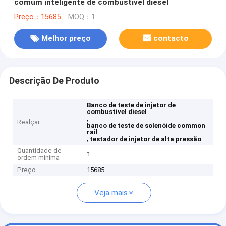
comum inteligente de combustível diesel
Preço：15685
MOQ：1
Melhor preço
contacto
Descrição De Produto
Banco de teste de injetor de
combustível diesel
,
Realçar
banco de teste de solenóide common
rail
,
testador de injetor de alta pressão
Quantidade de
1
ordem mínima
Preço
15685
Veja mais