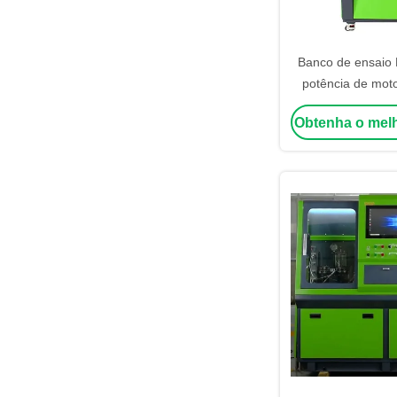
Banco de ensaio
potência de moto
pressão de 0-2700
Obtenha o mel
de tanque de 40L 
injetores de unida