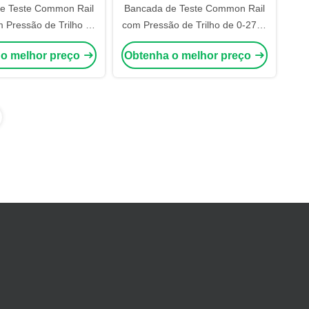
e Teste Common Rail
Bancada de Teste Common Rail
 Pressão de Trilho de
com Pressão de Trilho de 0-2700
ar, Codificação de
Bar, Saída de 7,5 Kw e Controles
 o melhor preço
Obtenha o melhor preço
s e Interface Multi-
Automatizados para Teste EUI
idiomas
EUP