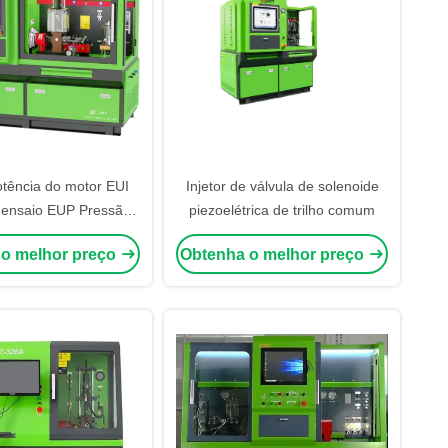
otência do motor EUI
Injetor de válvula de solenoide
 ensaio EUP Pressão
piezoelétrica de trilho comum
0-2700 bar e volume do
 o melhor preço
Obtenha o melhor preço
 diesel de 40 L para
o injetor da unidade
electrónica