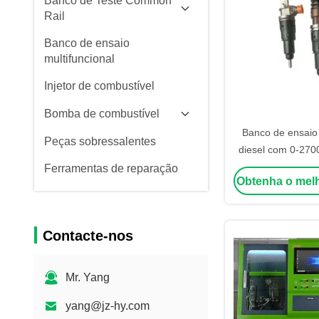
Banco de Teste Common
Rail
Banco de ensaio
multifuncional
Injetor de combustível
Bomba de combustível
Banco de ensaio 
Peças sobressalentes
diesel com 0-270
do trilho 7,5 KW
Ferramentas de reparação
Obtenha o mel
motor Interface m
726
Contacte-nos
Mr. Yang
yang@jz-hy.com