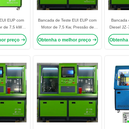
 EUI EUP com
Bancada de Teste EUI EUP com
Bancada d
r de 7,5 kW,
Motor de 7,5 Kw, Pressão de
Diesel JZ-
 bar e volume
Trilho de 0-2700 Bar e Controles
Kw, Pressã
hor preço
Obtenha o melhor preço
Obtenha
para ensaio de
Automatizados para Sistemas de
Bar e Con
des eletrónicas
Combustível Diesel
para