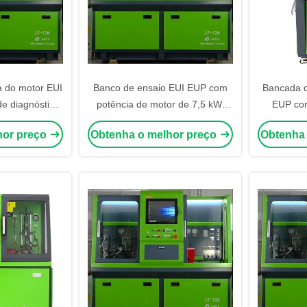
a do motor EUI
Banco de ensaio EUI EUP com
Bancada d
e diagnóstico
potência de motor de 7,5 kW,
EUP com
-2700 bar de
pressão de 0-2700 bar e volume
Tanque 
hor preço
Obtenha o melhor preço
Obtenha
l e comandos
de tanque de 20 litros para
Pressão de
zados
ensaio de injetores de diesel
para Test