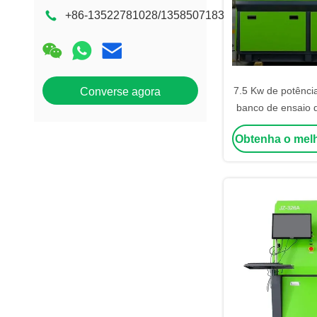
+86-13522781028/13585071833
7.5 Kw de potênci
Converse agora
banco de ensaio d
EUP HEUI com 0
Obtenha o mel
pressão do carri
automati