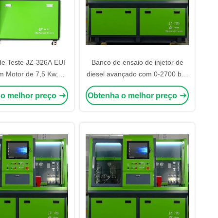
e Teste JZ-326A EUI
Banco de ensaio de injetor de
 Motor de 7,5 Kw,
diesel avançado com 0-2700 bar
de Diesel de 40 L e
Pressão do trilho 7,5 KW
 o melhor preço
Obtenha o melhor preço
 Trilho de 0-2700 Bar
Potência do motor e interface
e de Injetores Diesel
multilíngue JZ-726