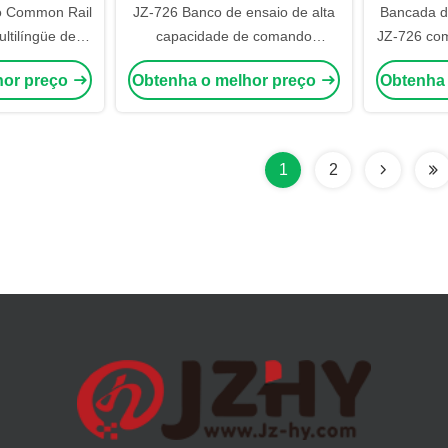
o Common Rail
JZ-726 Banco de ensaio de alta
Bancada d
ltilíngüe de
capacidade de comando
JZ-726 com
ar e banco de
automatizado multifunção
2200 B
hor preço
Obtenha o melhor preço
Obtenha
de injetor de
Common Rail para ensaios EUI
Injetore
vel em nuvem
EUP HEUI
1
2