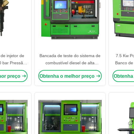
de injetor de
Bancada de teste do sistema de
7.5 Kw P
0 bar Pressão
combustível diesel de alta
Banco de
 Potência do
capacidade JZ-726
do carril 
hor preço
Obtenha o melhor preço
Obtenha
ultilíngue JZ-
tanque de
ensaio d