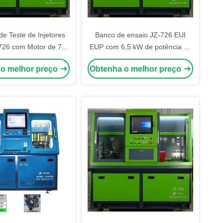
e Teste de Injetores
Banco de ensaio JZ-726 EUI
726 com Motor de 7,5
EUP com 6,5 kW de potência do
o de Trilho de 0-2700
motor 0-2600 bar Pressão do
 o melhor preço
Obtenha o melhor preço
troles Automatizados
carril e 20 L de volume do
 Testes EUI EUP
tanque de diesel