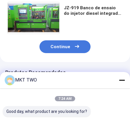
JZ-919 Banco de ensaio
do injetor diesel integrado
do Common Rail CAT HEUI
EUI EUP
Continue
Produtos Recomendados
MKT TWO
7:24 AM
Good day, what product are you looking for?
JZ-326B
Jz-326b PRO
Jz-326b PRO