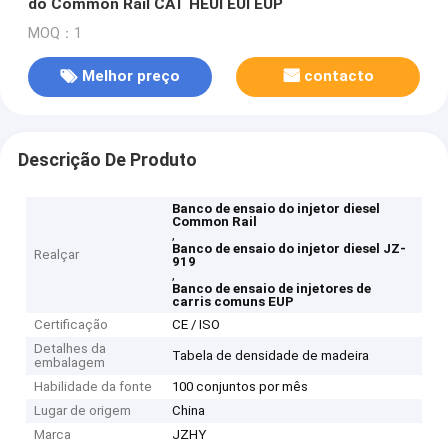
do Common Rail CAT HEUI EUI EUP
MOQ：1
Melhor preço
contacto
Descrição De Produto
Banco de ensaio do injetor diesel
Common Rail
,
Banco de ensaio do injetor diesel JZ-
Realçar
919
,
Banco de ensaio de injetores de
carris comuns EUP
Certificação
CE / ISO
Detalhes da
Tabela de densidade de madeira
embalagem
Habilidade da fonte
100 conjuntos por mês
Lugar de origem
China
Marca
JZHY