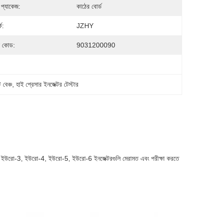
 প্যাকেজ:
কাঠের বোর্ড
ক:
JZHY
 কোড:
9031200090
 বেঞ্চ
, 
হাই প্রেসার ইনজেক্টর টেস্টার
ুবিধামত ইউরো-3, ইউরো-4, ইউরো-5, ইউরো-6 ইনজেক্টরগুলি মেরামত এবং পরীক্ষা করতে