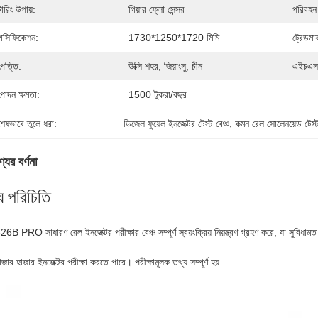
টারিং উপায়:
গিয়ার ফ্লো সেন্সর
পরিবহন
পেসিফিকেশন:
1730*1250*1720 মিমি
ট্রেডমার্
পত্তি:
উক্সি শহর, জিয়াংসু, চীন
এইচএস
পাদন ক্ষমতা:
1500 টুকরা/বছর
শেষভাবে তুলে ধরা:
ডিজেল ফুয়েল ইনজেক্টর টেস্ট বেঞ্চ
, 
কমন রেল সোলেনয়েড টেস্ট
যের বর্ণনা
য পরিচিতি
6B PRO সাধারণ রেল ইনজেক্টর পরীক্ষার বেঞ্চ সম্পূর্ণ স্বয়ংক্রিয় নিয়ন্ত্রণ গ্রহণ করে, যা স
।
জার হাজার ইনজেক্টর পরীক্ষা করতে পারে। পরীক্ষামূলক তথ্য সম্পূর্ণ হয়.