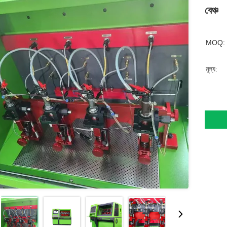
বেঞ্চ
MOQ:
মূল্য: