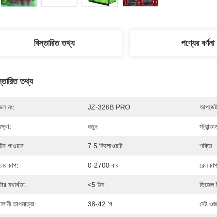
বিস্তারিত তথ্য
পণ্যের বর্ণনা
স্তারিত তথ্য
েল নং:
JZ-326B PRO
আপডেট 
স্থা:
নতুন
স্ট্যান্ডার
টর পাওয়ার:
7.5 কিলোওয়াট
শক্তি:
লের চাপ:
0-2700 বার
রেল চাপ 
্টার যথার্থতা:
<5 উম
ডিজেল 
বালানী তাপমাত্রা:
38-42 'গ
নেট ওজ