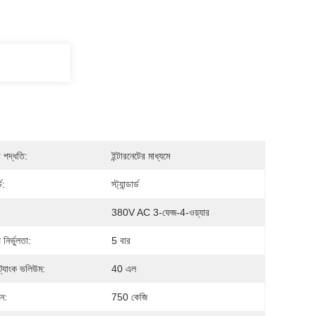
পদ্ধতি:
ইন্টারনেটের মাধ্যমে
্ড:
স্ট্যান্ডার্ড
380V AC 3-ফেজ-4-ওয়্যার
নির্ভুলতা:
5 বার
ট্যাংক ভলিউম:
40 এল
ন:
750 কেজি