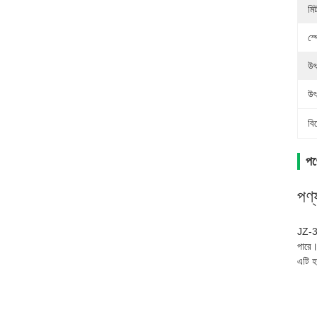
মি
স্
উৎ
উৎ
বি
পণ্
পণ্
JZ-32
পারে
এটি হা