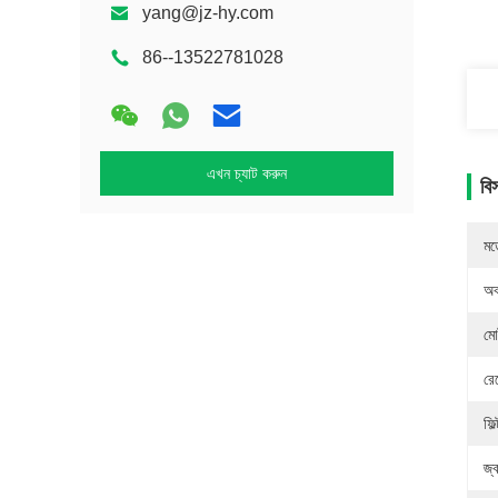
yang@jz-hy.com
86--13522781028
এখন চ্যাট করুন
বি
মড
অব
মো
রে
ফিল
জ্