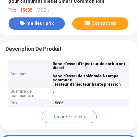
pour carburant diesel Smart Common Rail
Prix：15685
MOQ：1
meilleur prix
Contactez
Description De Produit
Banc d'essai d'injecteur de carburant
diesel
,
Surligner
banc d'essai de solénoïde à rampe
commune
,
testeur d'injecteur haute pression
Quantité de
1
commande min
Prix
15685
Regardez plus