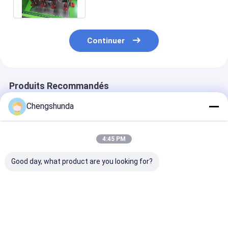
Common Rail
Continuer
Produits Recommandés
Chengshunda
4:45 PM
Good day, what product are you looking for?
JZ-326B Injecteur
Jz-326b PRO
Banc d'essai e
piezo-commun rail à
Common Rail 4-6
même temps
haute pression pour
Injecteur banc
d'injecteur à h
carburant diesel 4-6
d'essai simultané
pression du rai
Banque d'essai
commun 4 - 6 
Meilleur prix
Meilleur prix
Meilleur p
simultanée
326b PRO