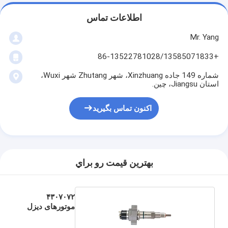
اطلاعات تماس
Mr. Yang
+86-13522781028/13585071833
شماره 149 جاده Xinzhuang، شهر Zhutang شهر Wuxi،
استان Jiangsu، چین.
اکنون تماس بگیرید
بهترين قيمت رو براي
۴۳۰۷۰۷۲
موتورهای دیزل