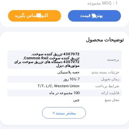
MOQ：1 مجموعه
بهترین قیمت
اکنون تماس بگیرید
توضیحات محصول
,
4307072 تزریق کننده سوخت
,
تزریق کننده سوخت Common Rail
برجسته
4307072 دستگاه های تزریق سوخت برای
موتورهای دیزل
جزئیات بسته بندی
جعبه پلاستیکی
زمان تحویل
7 تا 10 روز
شرایط پرداخت
T/T، L/C، Western Union
قابلیت ارائه
100 مجموعه در ماه
محل منبع
چین
بیشتر ببینید