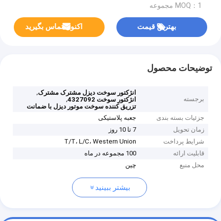
MOQ：1 مجموعه
بهترین قیمت
اکنون تماس بگیرید
توضیحات محصول
,
انژکتور سوخت دیزل مشترک مشترک
برجسته
,
انژکتور سوخت 4327092
تزریق کننده سوخت موتور دیزل با ضمانت
جزئیات بسته بندی
جعبه پلاستیکی
زمان تحویل
7 تا 10 روز
شرایط پرداخت
T/T، L/C، Western Union
قابلیت ارائه
100 مجموعه در ماه
محل منبع
چین
بیشتر ببینید