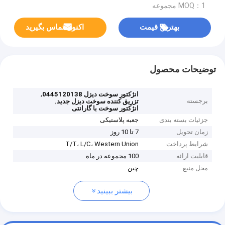
MOQ：1 مجموعه
بهترین قیمت
اکنون تماس بگیرید
توضیحات محصول
,
انژکتور سوخت دیزل 0445120138
برجسته
,
تزریق کننده سوخت دیزل جدید
انژکتور سوخت با گارانتی
جزئیات بسته بندی
جعبه پلاستیکی
زمان تحویل
7 تا 10 روز
شرایط پرداخت
T/T، L/C، Western Union
قابلیت ارائه
100 مجموعه در ماه
محل منبع
چین
بیشتر ببینید