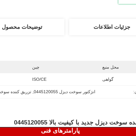
جزئیات اطلاعات
توضیحات محصول
محل منبع
چین
گواهی
ISO/CE
:
انژکتور سوخت دیزل 0445120055
, 
تزریق کننده سوخت 
 سوخت دیزل جدید با کیفیت بالا 0445120055
پارامترهای فنی