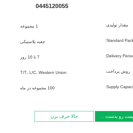
0445120055
مقدار تولیدی:
1 مجموعه
Standard Pack
جعبه پلاستیکی
Delivery Period
7 تا 10 روز
روش پرداخت:
T/T، L/C، Western Union
Supply Capacit
100 مجموعه در ماه
یمت رو بدست بیار
حالا حرف بزن