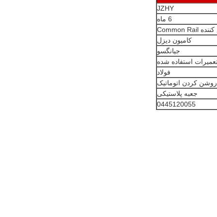
JZHY
6 ماه
 Common Rail
کامیون دیزل
جیانگسو
عمیرات استفاده شده
فولاد
روشن کردن اتوماتیک
جعبه پلاستیکی
0445120055