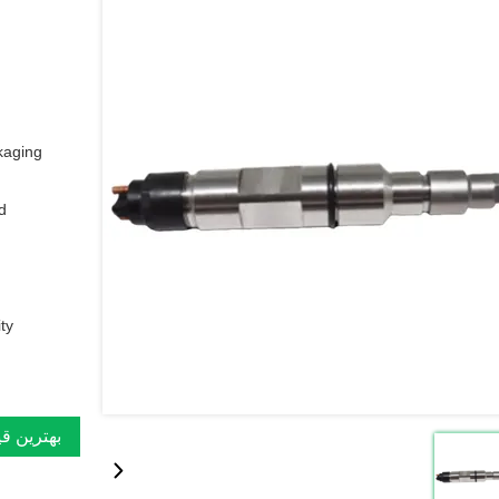
aging:
:
y:
بهترین ق