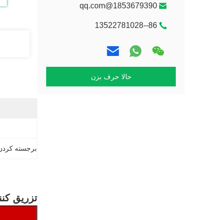
1853679390@qq.com
86--13522781028
حالا حرف بزن
برجسته کردن
تزریق کننده