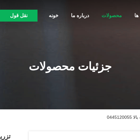
ها
محصولات
درباره ما
خونه
نقل قول
جزئیات محصولات
04451
تزری