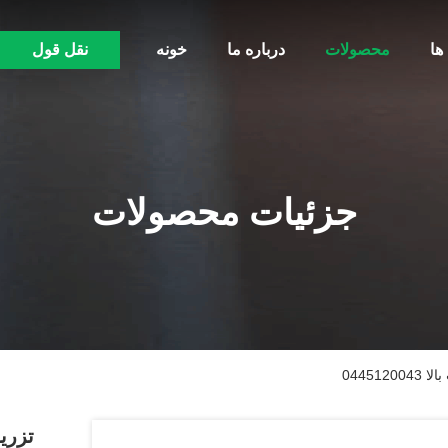
ها
محصولات
درباره ما
خونه
نقل قول
جزئیات محصولات
04451
تزری