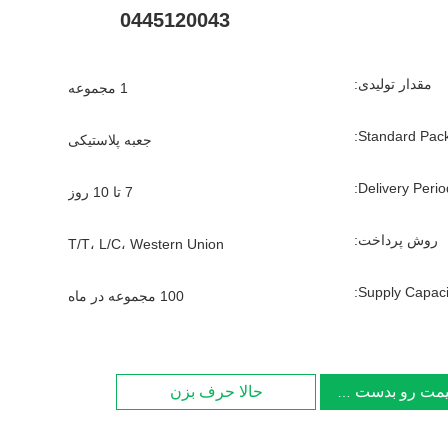
0445120043
مقدار تولیدی:
1 مجموعه
Standard Pack
جعبه پلاستیکی
Delivery Period
7 تا 10 روز
روش پرداخت:
T/T، L/C، Western Union
Supply Capacit
100 مجموعه در ماه
یمت رو بدست بیار
حالا حرف بزن