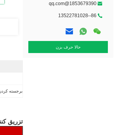
1853679390@qq.com
86--13522781028
حالا حرف بزن
برجسته کردن
تزریق کننده