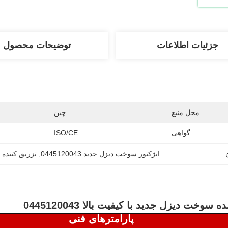
جزئیات اطلاعات
توضیحات محصول
محل منبع
چین
گواهی
ISO/CE
:
انژکتور سوخت دیزل جدید 0445120043
, 
تزریق کننده 
 سوخت دیزل جدید با کیفیت بالا 0445120043
پارامترهای فنی