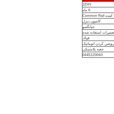
JZHY
6 ماه
 Common Rail
کامیون دیزل
جیانگسو
عمیرات استفاده شده
فولاد
روشن کردن اتوماتیک
جعبه پلاستیکی
0445120043