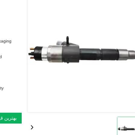
aging:
:
y:
بهترین ق