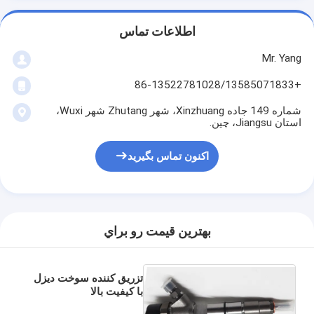
اطلاعات تماس
Mr. Yang
+86-13522781028/13585071833
شماره 149 جاده Xinzhuang، شهر Zhutang شهر Wuxi،
استان Jiangsu، چین.
اکنون تماس بگیرید
بهترين قيمت رو براي
تزریق کننده سوخت دیزل
با کیفیت بالا
0445110669