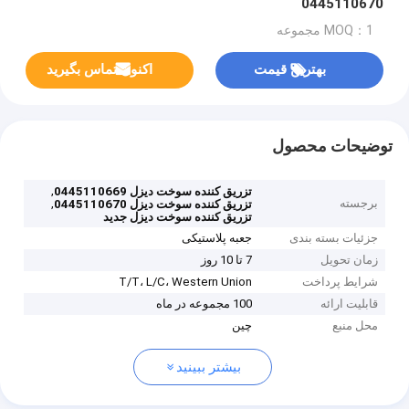
0445110670
MOQ：1 مجموعه
بهترین قیمت
اکنون تماس بگیرید
توضیحات محصول
,
تزریق کننده سوخت دیزل 0445110669
برجسته
,
تزریق کننده سوخت دیزل 0445110670
تزریق کننده سوخت دیزل جدید
جزئیات بسته بندی
جعبه پلاستیکی
زمان تحویل
7 تا 10 روز
شرایط پرداخت
T/T، L/C، Western Union
قابلیت ارائه
100 مجموعه در ماه
محل منبع
چین
بیشتر ببینید