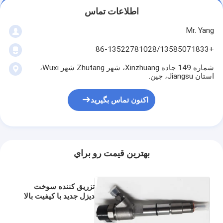
اطلاعات تماس
Mr. Yang
+86-13522781028/13585071833
شماره 149 جاده Xinzhuang، شهر Zhutang شهر Wuxi،
استان Jiangsu، چین.
اکنون تماس بگیرید
بهترين قيمت رو براي
تزریق کننده سوخت
دیزل جدید با کیفیت بالا
0445110548