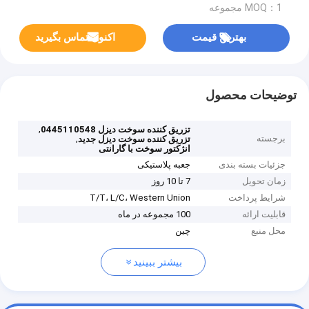
MOQ：1 مجموعه
بهترین قیمت
اکنون تماس بگیرید
توضیحات محصول
,
تزریق کننده سوخت دیزل 0445110548
برجسته
,
تزریق کننده سوخت دیزل جدید
انژکتور سوخت با گارانتی
جزئیات بسته بندی
جعبه پلاستیکی
زمان تحویل
7 تا 10 روز
شرایط پرداخت
T/T، L/C، Western Union
قابلیت ارائه
100 مجموعه در ماه
محل منبع
چین
بیشتر ببینید