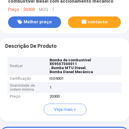
combustível diesel com accionamento mecânico
Preço：20300
MOQ：1
Melhor preço
contacto
Descrição De Produto
Bomba de combustível
X59507300011
Realçar
,
,
Bomba MTU Diesel
Bomba Diesel Mecânica
Certificação
ISO9001
Quantidade de
1
ordem mínima
Preço
20300
Veja mais