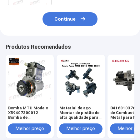
Continue
Produtos Recomendados
Bomba MTU Modelo
Material de aço
B416810376 
X59407300012
Montar de pistão de
de Combustíve
Bomba de
alta qualidade para
Metal para Mo
combustível diesel
bomba de
de Alta Potênc
com accionamento
combustível com
Grupos Gerad
Melhor preço
Melhor preço
Melhor pr
mecânico do motor
embalagem neutra