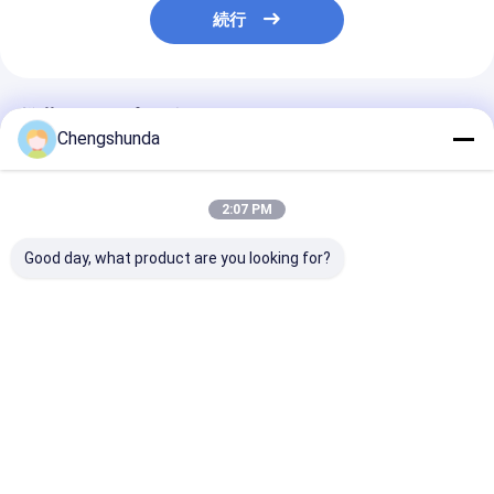
続行
推薦されたプロダクト
Chengshunda
2:07 PM
Good day, what product are you looking for?
MTU ポンプ モデル
燃料ポンプ用高品質ス
B416810376
X59407300012 ディ
チール製プランジャー
ンジン・発電機
ーゼル燃料ポンプ (機
アセンブリ、ニュート
用メタル燃料ポ
械式駆動、エンジン用)
ラル梱包
ベストプライス
ベストプライス
ベストプラ
Desktop Site
ホーム
企業情報
お問い合わせ