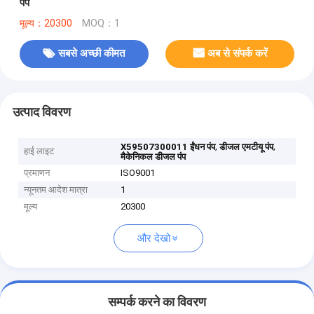
पंप
मूल्य：20300
MOQ：1
सबसे अच्छी कीमत
अब से संपर्क करें
उत्पाद विवरण
,
,
X59507300011 ईंधन पंप
डीजल एमटीयू पंप
हाई लाइट
मैकेनिकल डीजल पंप
प्रमाणन
ISO9001
न्यूनतम आदेश मात्रा
1
मूल्य
20300
और देखो
सम्पर्क करने का विवरण