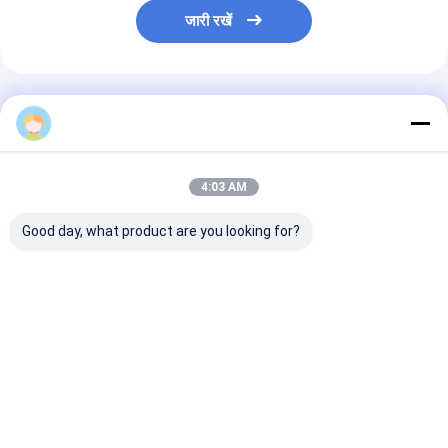
जारी रखें
अनुशंसित उत्पाद
4:03 AM
Good day, what product are you looking for?
एमटीयू पंप मॉडल
इस्पात सामग्री तटस्थ पैकिंग
B416810376 उच
X59407300012 डीजल
के साथ ईंधन पंप के लिए उच्च
अश्वशक्ति इंजन और
फ्यूल पंप मैकेनिकल ड्राइव के
गुणवत्ता वाले प्लंगर विधानसभा
सेट के लिए धातु ईंधन
साथ इंजन के लिए
सबसे अच्छी कीमत
सबसे अच्छी कीमत
सबसे अच्छी 
होम
हमारे बारे में
हमसे संपर्क करें
Desktop Site