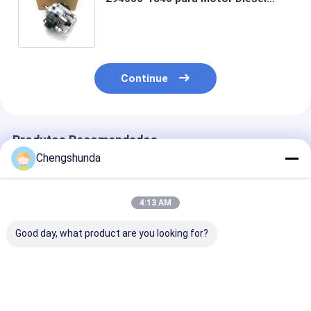
Isuzu 4HK1 5.2L com Corpo de Aço
Bomba de Injeção de Combustível
de Alta Pressão
Continue
Produtos Recomendados
Chengshunda
4:13 AM
Good day, what product are you looking for?
Bomba MTU Modelo
Material de aço
Bomba MTU M
X59407300012
Montar de pistão de
X5950730001
Bomba de
alta qualidade para
Bomba de
combustível diesel
bomba de
combustível di