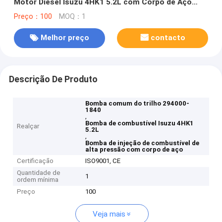
Motor Diesel Isuzu 4HK1 5.2L com Corpo de Aço
Bomba de Injeção de Combustível de Alta Pressão
Preço：100
MOQ：1
Melhor preço
contacto
Descrição De Produto
Bomba comum do trilho 294000-
1840
,
Bomba de combustível Isuzu 4HK1
Realçar
5.2L
,
Bomba de injeção de combustível de
alta pressão com corpo de aço
Certificação
ISO9001, CE
Quantidade de
1
ordem mínima
Preço
100
Veja mais