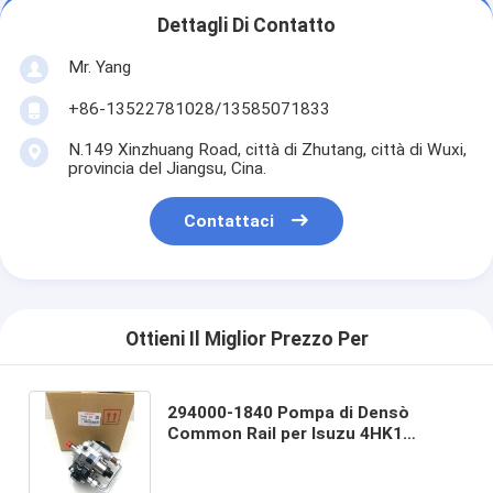
Dettagli Di Contatto
Mr. Yang
+86-13522781028/13585071833
N.149 Xinzhuang Road, città di Zhutang, città di Wuxi,
provincia del Jiangsu, Cina.
Contattaci
Ottieni Il Miglior Prezzo Per
294000-1840 Pompa di Densò
Common Rail per Isuzu 4HK1
Motore diesel da 5.2L con corpo in
acciaio Pompa di iniezione di