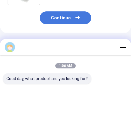
carburante ad alta pressione
Continua
Prodotti Raccomandati
1:06 AM
Good day, what product are you looking for?
Pompa MTU Modello
Materiale di acciaio
Pompa MTU Mo
X59407300012
Assetto di ioni di alta
X5950730001
Pompa a
qualità per pompe a
Pompa Gasoli
combustibile diesel
combustibile con
Azionamento
con azionamento
imballaggio neutro
Meccanico
Miglior prezzo
Miglior prezzo
Miglior pr
meccanico per
motore