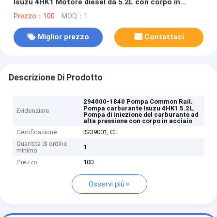
Isuzu 4HK1 Motore diesel da 5.2L con corpo in
acciaio Pompa di iniezione di carburante ad alta
Prezzo：100
MOQ：1
pressione
Miglior prezzo
Contattaci
Descrizione Di Prodotto
,
294000-1840 Pompa Common Rail
,
Pompa carburante Isuzu 4HK1 5.2L
Evidenziare
Pompa di iniezione del carburante ad
alta pressione con corpo in acciaio
Certificazione
ISO9001, CE
Quantità di ordine
1
minimo
Prezzo
100
Osservi più