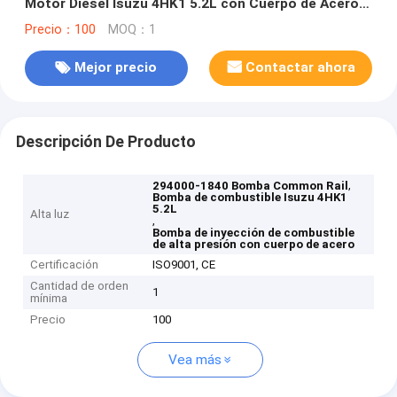
Motor Diésel Isuzu 4HK1 5.2L con Cuerpo de Acero
Bomba de Inyección de Combustible de Alta Presión
Precio：100
MOQ：1
Mejor precio
Contactar ahora
Descripción De Producto
,
294000-1840 Bomba Common Rail
Bomba de combustible Isuzu 4HK1
5.2L
Alta luz
,
Bomba de inyección de combustible
de alta presión con cuerpo de acero
Certificación
ISO9001, CE
Cantidad de orden
1
mínima
Precio
100
Vea más