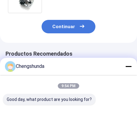
Bomba de Inyección de
Combustible de Alta Presión
Continuar
Productos Recomendados
Chengshunda
9:54 PM
Good day, what product are you looking for?
Bomba de
Material de acero
Bomba de
combustible diésel
Ensamblaje de
combustible di
MTU Modelo
chorro de alta
MTU Modelo
X59407300012 con
calidad para bomba
X59507300011
accionamiento
de combustible con
accionamient
Mejor precio
Mejor precio
Mejor pre
mecánico para
embalaje neutro
mecánico