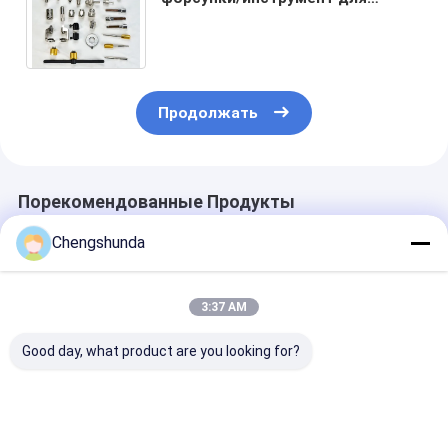
разборки/инструмент для
демонтажа/ремонтный
инструмент
Продолжать
Порекомендованные Продукты
Chengshunda
3:37 AM
Good day, what product are you looking for?
Универсальный
Инструмент для
Дизельный
зажим для
разборки и ремонта
инжектор Eui
дизельных
узла форсунки
Ремонтный
форсунок Common
насоса CR, 40 шт.
комплект