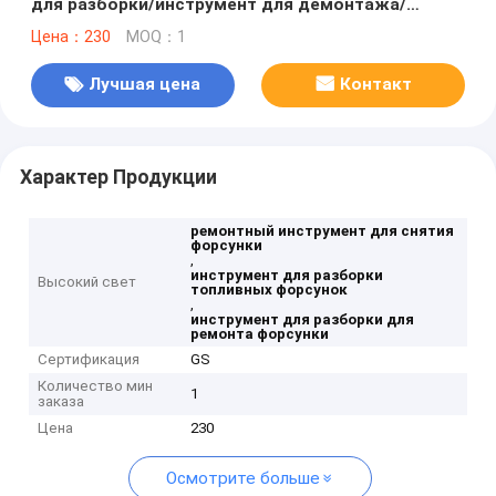
для разборки/инструмент для демонтажа/
ремонтный инструмент
Цена：230
MOQ：1
Лучшая цена
Контакт
Характер Продукции
ремонтный инструмент для снятия
форсунки
,
инструмент для разборки
Высокий свет
топливных форсунок
,
инструмент для разборки для
ремонта форсунки
Сертификация
GS
Количество мин
1
заказа
Цена
230
Осмотрите больше