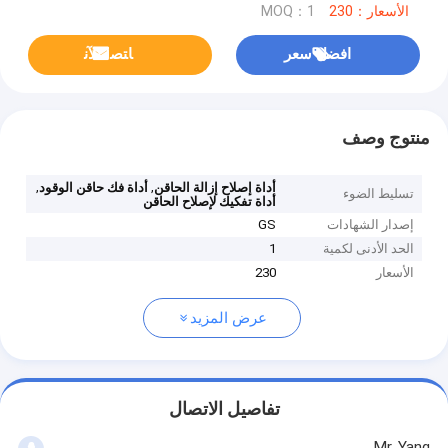
الأسعار：230
MOQ：1
افضل سعر
ﺎﺘﺼﻟ ﺍﻶﻧ
منتوج وصف
,
,
أداة إصلاح إزالة الحاقن
أداة فك حاقن الوقود
تسليط الضوء
أداة تفكيك لإصلاح الحاقن
إصدار الشهادات
GS
الحد الأدنى لكمية
1
الأسعار
230
عرض المزيد
تفاصيل الاتصال
Mr. Yang