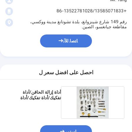
+86-13522781028/13585071833
رقم 149 شارع شينزوانغ، بلدة تشوتانغ مدينة ووكسي،
مقاطعة جيانغسو، الصين.
ﺎﺘﺼﻟ ﺍﻶﻧ
احصل على افضل سعر ل
أداة إزالة الحاقن/أداة
تفكيك/أداة تفكيك/أداة
إصلاح
استمر