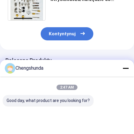
demontażu/narzędzie do
demontażu/narzędzie naprawcze
Kontyntynuj
Polecane Produkty
Chengshunda
2:47 AM
Good day, what product are you looking for?
Uniwersalny zacisk
Zintegrowany
Zestaw napra
do wtryskiwaczy
zestaw narzędzi do
wtryskiwacza 
Common Rail Diesel,
demontażu i
Eup
złącze wlotu oleju,
naprawy pomp