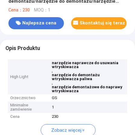
demontażu/narzędzie do demontażu/narzędzie
naprawcze
Cena：230
MOQ：1
Najlepsza cena
Skontaktuj się teraz
Opis Produktu
narzędzie naprawcze do usuwania
wtryskiwacza
,
narzędzie do demontażu
High Light
wtryskiwacza paliwa
,
narzędzie demontażowe do naprawy
wtryskiwacza
Orzecznictwo
GS
Minimalne
1
zamówienie
Cena
230
Zobacz więcej