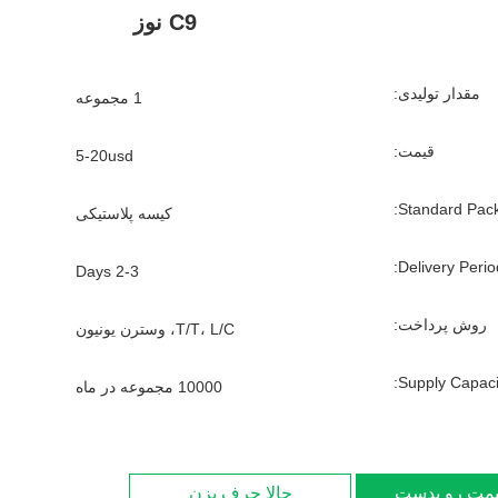
C9 نوز
مقدار تولیدی:
1 مجموعه
قیمت:
5-20usd
Standard Pack
کیسه پلاستیکی
Delivery Period
2-3 Days
روش پرداخت:
T/T، L/C، وسترن یونیون
Supply Capacit
10000 مجموعه در ماه
یمت رو بدست بیار
حالا حرف بزن