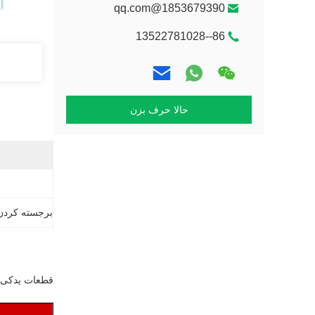
1853679390@qq.com
86--13522781028
حالا حرف بزن
برجسته کردن
قطعات یدکی انژکتور فشار مت