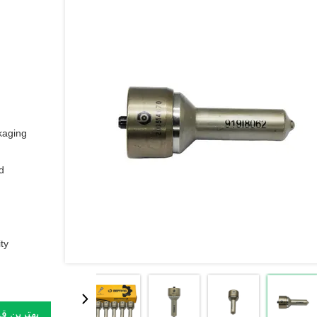
aging:
:
y:
بهترین ق