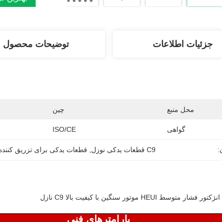
جزئیات اطلاعات
توضیحات محصول
محل منبع
چین
گواهی
ISO/CE
:
C9 قطعات یدکی نوزل
, 
قطعات یدکی برای تزریق کننده ف
وسط ​​HEUI موتور سنگین با کیفیت بالا C9 نازل
پارامترهای فنی