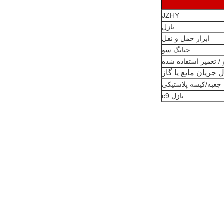
JZHY
نازل
ابزار حمل و نقل
جیانگ سو
 / تعمیر استفاده شده
 جریان مایع یا گاز
جعبه/کیسه پلاستیکی
نازل c9