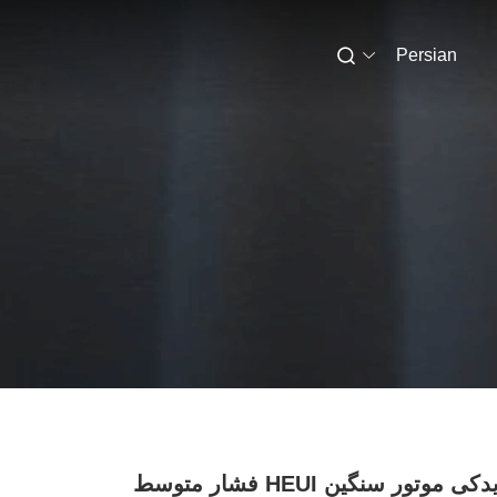
Persian
قطعات یدکی موتور سنگین HEUI فشار متوسط