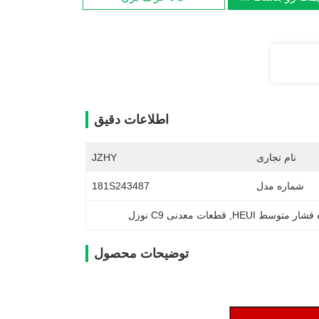
اطلاعات دقیق
نام تجاری
JZHY
شماره مدل
181S243487
شار متوسط HEUI
, 
قطعات معدنی C9 نوزل
توضیحات محصول