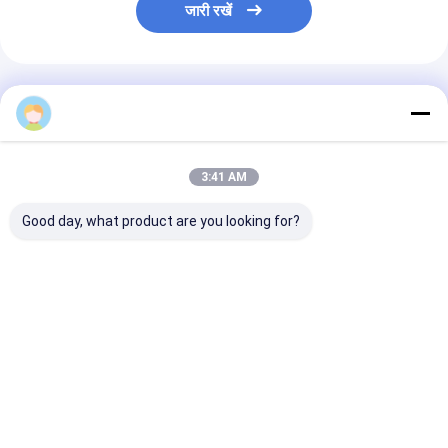
जारी रखें
अनुशंसित उत्पाद
3:41 AM
Good day, what product are you looking for?
एमटीयू पंप मॉडल
इस्पात सामग्री तटस्थ पैकिंग
एमटीयू पंप मॉडल
X59407300012 डीजल
के साथ ईंधन पंप के लिए उच्च
X59507300011 य
फ्यूल पंप मैकेनिकल ड्राइव के
गुणवत्ता वाले प्लंगर विधानसभा
ड्राइव के साथ डीज
साथ इंजन के लिए
पंप
सबसे अच्छी कीमत
सबसे अच्छी कीमत
सबसे अच्छी 
होम
हमारे बारे में
हमसे संपर्क करें
Desktop Site