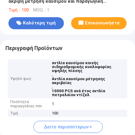
ακριβή μέτρηση καυσίμου και παραγωγική
ικανότητα 10000 τεμαχίων ανά έτος
Τιμή：100
MOQ：1
Καλύτερη τιμή
Επικοινωνήστε
Περιγραφή Προϊόντων
αντλία καυσίμου κοινής
σιδηροδρομικής κυκλοφορίας
υψηλής πίεσης
,
Υψηλό φως
Αντλία καυσίμου μέτρησης
ακριβείας
,
10000 PCS ανά έτος αντλία
πετρελαίου ντίζελ
Ποσότητα
1
παραγγελίας min
Τιμή
100
Δείτε περισσότερων