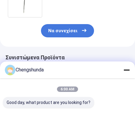
καυσίμου και παραγωγική
ικανότητα 10000 τεμαχίων ανά
έτος
Να συνεχίσει
Συνιστώμενα Προϊόντα
Chengshunda
6:00 AM
Good day, what product are you looking for?
Αντλία MTU μοντέλο
Χάλυβα υλικό
Αντλία ντίζε
X59407300012
υψηλής ποιότητας
Μοντέλο
Αντλία ντίζελ
συσσωρευτής
X59507300011
καυσίμου με
βαλβίδων για αντλία
μηχανική κίνη
μηχανική κίνηση για
καυσίμου με