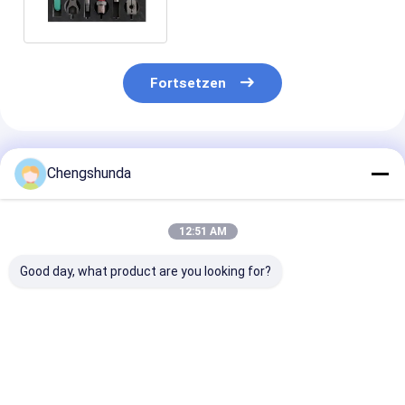
Werkzeug
Fortsetzen
Empfohlene Produkte
Chengshunda
12:51 AM
Good day, what product are you looking for?
Universelle Diesel
Integrierte 40 PCS
Diesel Common
Common Rail
Cr-Injektor Düse
Einspritzdüse
Einspritzdüsenklemme
Pumpe Montage
Reparaturkit E
Kraftstoffdüse
Demontage
Einspritzdüse
Öleinlassverbinder
Reparaturwerkzeug
Bestpreis
Bestpreis
Bestprei